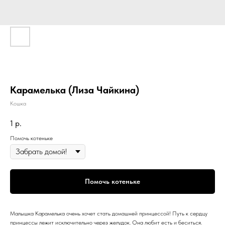
Карамелька (Лиза Чайкина)
Кошка
1
р.
Помочь котеньке
Помочь котеньке
Малышка Карамелька очень хочет стать домашней принцессой! Путь к сердцу
принцессы лежит исключительно через желудок. Она любит есть и беситься.