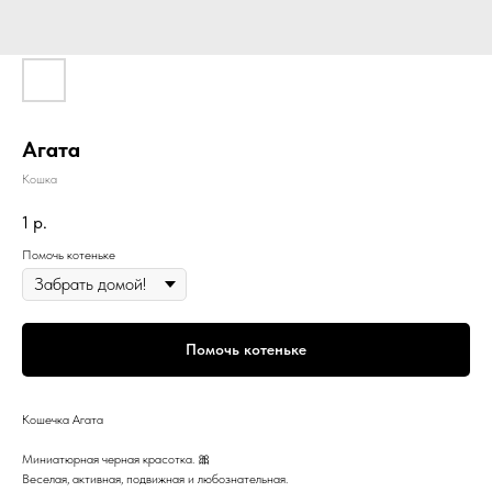
Агата
Кошка
1
р.
Помочь котеньке
Помочь котеньке
Кошечка Агата
Миниатюрная черная красотка. 🎀
Веселая, активная, подвижная и любознательная.