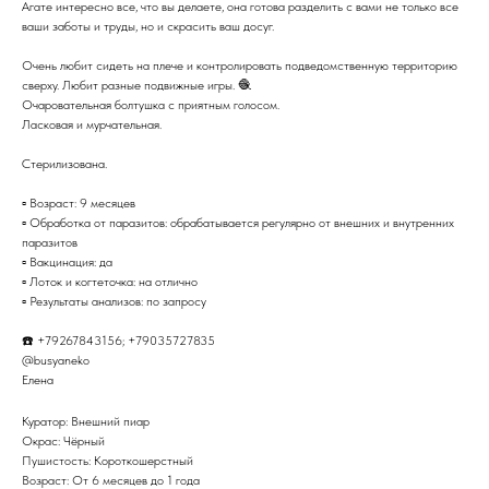
Агате интересно все, что вы делаете, она готова разделить с вами не только все
ваши заботы и труды, но и скрасить ваш досуг.
Очень любит сидеть на плече и контролировать подведомственную территорию
сверху. Любит разные подвижные игры. 🧶
Очаровательная болтушка с приятным голосом.
Ласковая и мурчательная.
Стерилизована.
▫️ Возраст: 9 месяцев
▫️ Обработка от паразитов: обрабатывается регулярно от внешних и внутренних
паразитов
▫️ Вакцинация: да
▫️ Лоток и когтеточка: на отлично
▫️ Результаты анализов: по запросу
☎️ +79267843156; +79035727835
@busyaneko
Елена
Куратор: Внешний пиар
Окрас: Чёрный
Пушистость: Короткошерстный
Возраст: От 6 месяцев до 1 года