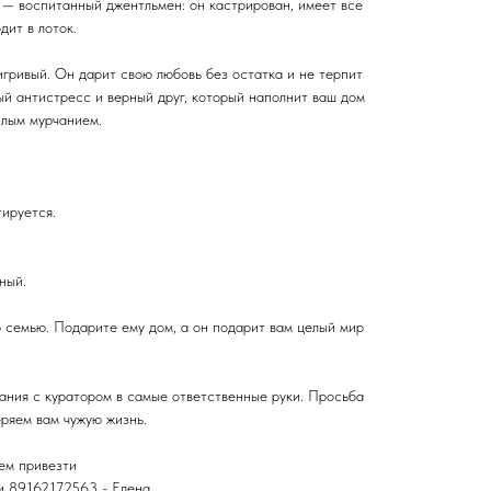
 — воспитанный джентльмен: он кастрирован, имеет все
дит в лоток.
игривый. Он дарит свою любовь без остатка и не терпит
ый антистресс и верный друг, который наполнит ваш дом
плым мурчанием.
тируется.
ный.
 семью. Подарите ему дом, а он подарит вам целый мир
ания с куратором в самые ответственные руки. Просьба
ряем вам чужую жизнь.
ем привезти
и 89162172563 - Елена.