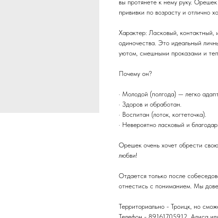
вы протянете к нему руку. Орешек
прививки по возрасту и отлично хо
Характер: Ласковый, контактный, 
одиночества. Это идеальный личн
уютом, смешными проказами и те
Почему он?
· Молодой (полгода) — легко адап
· Здоров и обработан.
· Воспитан (лоток, когтеточка).
· Невероятно ласковый и благодар
Орешек очень хочет обрести свою
любви!
Отдается только после собеседов
отнестись с пониманием. Мы дове
Территориально - Троицк, но смож
Телефон - 89161705912, Алиса ил