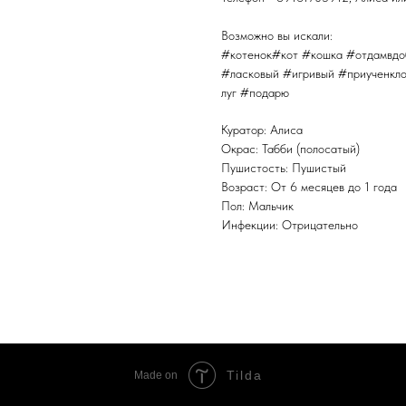
Возможно вы искали:
#котенок#кот #кошка #отдамвдо
#ласковый #игривый #приученкло
луг #подарю
Куратор: Алиса
Окрас: Табби (полосатый)
Пушистость: Пушистый
Возраст: От 6 месяцев до 1 года
Пол: Мальчик
Инфекции: Отрицательно
Tilda
Made on