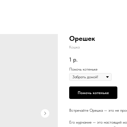
Орешек
Кошка
1
р.
Помочь котеньке
Помочь котеньке
Встречайте Орешка — это не прост
Его мурчание — это настоящий мо