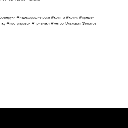
брыеруки #ивдехорошие руки #котята #котик #орешек
тку #кастрирован #прививки #метро Ольховая Филатов