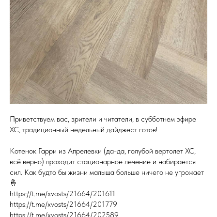
Приветствуем вас, зрители и читатели, в субботнем эфире
ХС, традиционный недельный дайджест готов!
Котенок Гарри из Апрелевки (да-да, голубой вертолет ХС,
всё верно) проходит стационарное лечение и набирается
сил. Как будто бы жизни малыша больше ничего не угрожает
🤞
https://t.me/xvosts/21664/201611
https://t.me/xvosts/21664/201779
https://t.me/xvosts/21664/202589