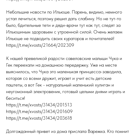
Небольшие новости по Ильюше. Парень, видимо, немного
устал лечиться, поэтому решил дать слабину. Но не тут-то
было, бдительные тети и дяди-врачи тут как тут, следят за
Ильюшиным здоровьем с утроенной силой. Очень желаем
Ильюше не подводить своих кураторов и почитателей!
https://t.me/xvosts/21664/202309
К нашей превеликой радости савеловские малыши Чука и
Гек переехали на домашнюю передержку. Уже на месте
выяснилось, что Чука это маленькая принцесса-заводила,
которая со всеми дружит, играет и учит есть детские
паштеты, а вот Гек - натуральный маленький хулиган и
неугомонный электровеник, готовый целыми днями играть и
беситься!
https://t.me/xvosts/31434/201513
https://t.me/xvosts/31434/201609
https://t.me/xvosts/31434/203618
Долгожданный привет из дома прислала Варежка. Кто помнит