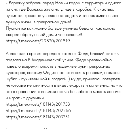
- Варежку забрали перед Новым годом с территории одного
из снт, где Варежка жила на улице в коробке. К счастью,
пушистая кроха не успела пострадать и теперь живет свою
лучшую жизнь в прекрасном доме!
Пускай же как можно больше уличных бедолаг как можно
скорее обретут свой дом и человеков 🙏
https://t.me/xvosts/29830/201819
А еще один привет передает котенок Федя, бывший житель
подвала на Б.Академической улице. Феде чрезвычайно
повезло вовремя попасть в надежные руки прекрасных
кураторов, поэтому Федин нос стал опять розовым, а рыжая
шубка - пухнявенькой и гладкой :) ну да, пришлось потерпеть
некоторые неприятности в виде лекарств и капельниц, но что
это в сравнении с возможностью беззаботно махать лапами
и играть с друзьями!
https://t.me/xvosts/181143/201753
https://t.me/xvosts/181143/202266
https://t.me/xvosts/181143/203351