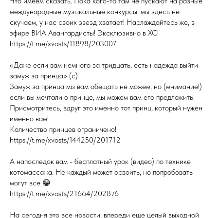
Что имеем сказать. Пока кого-то там не пускают на разные
международные музыкальные конкурсы, мы здесь не
скучаем, у нас своих звезд хватает! Наслаждайтесь же, в
эфире ВИА Авангардисты! Эксклюзивно в ХС!
https://t.me/xvosts/11898/203007
«Даже если вам немного за тридцать, есть надежда выйти
замуж за принца» (с)
Замуж за принца мы вам обещать не можем, но (мнимание!)
если вы мечтали о принце, мы можем вам его предложить.
Присмотритесь, вдруг это именно тот принц, который нужен
именно вам!
Количество принцев ограничено!
https://t.me/xvosts/144250/201712
А напоследок вам - бесплатный урок (видео) по технике
котомассажа. Не каждый может освоить, но попробовать
могут все 😁
https://t.me/xvosts/21664/202876
На сегодня это все новости, впереди еще целый выходной