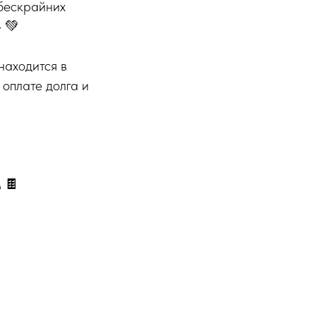
 бескрайних
 💚
находится в
оплате долга и
 🍫