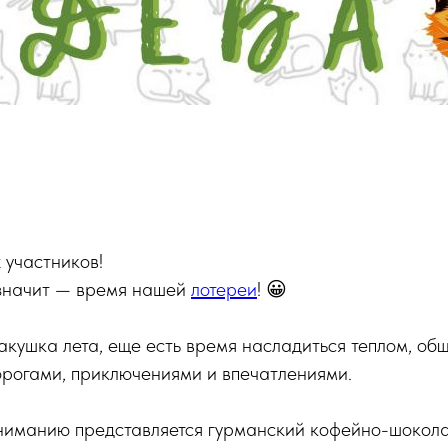
 участников!
 значит — время нашей
лотереи
! 😀
кушка лета, еще есть время насладиться теплом, об
орогами, приключениями и впечатлениями.
ниманию представляется гурманский кофейно-шокола