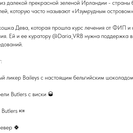
 из далекой прекрасной зеленой Ирландии - страны
олей, которую часто называют «Изумрудным островом»
кошка Дева, которая прошла курс лечения от ФИП и 
я. Ей и ее куратору @Daria_VRB нужна поддержка в 
едований.
:
й ликер Baileys с настоящим бельгийским шоколадом
и Butlers с виски 🥃
Butlers 🍬
левер 🍀