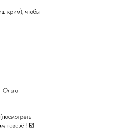
ш крим), чтобы
4 Ольга
(посмотреть
ам повезёт! ☑️