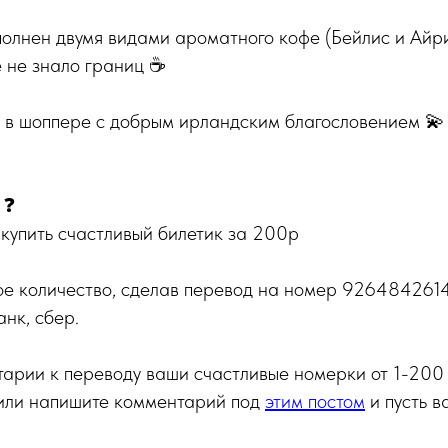
олнен двумя видами ароматного кофе (Бейлис и Айри
 не знало границ ☕️
н в шоппере с добрым ирландским благословением 💫
 ❓
купить счастливый билетик за 200р
ое количество, сделав перевод на номер 926484261
нк, сбер.
арии к переводу ваши счастливые номерки от 1-200 
 или напишите комментарий под
этим постом
и пусть в