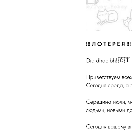
!!! Л О Т Е Р Е Я !!!
Dia dhaoibh! 🇨🇮
Приветствуем всех
Сегодня среда, а
Середина июля, ма
людьми, новыми д
Сегодня вашему в