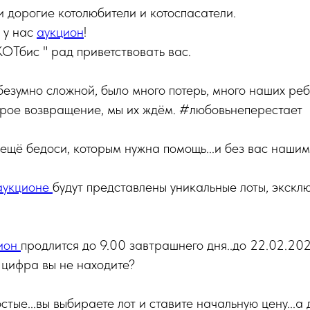
 дорогие котолюбители и котоспасатели.
 у нас
аукцион
!
ОТбис " рад приветствовать вас.
езумно сложной, было много потерь, много наших ребя
орое возвращение, мы их ждём. #любовьнеперестает
 ещё бедоси, которым нужна помощь...и без вас наши
аукционе
будут представлены уникальные лоты, экскл
ион
продлится до 9.00 завтрашнего дня..до 22.02.202
 цифра вы не находите?
тые...вы выбираете лот и ставите начальную цену...а