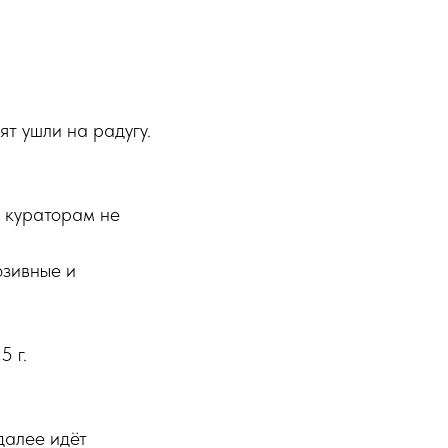
т ушли на радугу.
м кураторам не
юзивные и
5 г.
 далее идёт