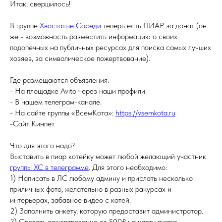
Итак, свершилось!
В группе
Хвостатые Соседи
теперь есть ПИАР за донат (он
же - возможность разместить информацию о своих
подопечных на публичных ресурсах для поиска самых лучших
хозяев, за символическое пожертвование).
Где размещаются объявления:
- На площадке Avito через наши профили.
- В нашем телеграм-канале.
- На сайте группы «ВсемКота»:
https://vsemkota.ru
-Сайт Кинпет.
Что для этого надо?
Выставить в пиар котейку может любой желающий участник
группы ХС в телеграмме
. Для этого необходимо:
1) Написать в ЛС любому админу и прислать несколько
приличных фото, желательно в разных ракурсах и
интерьерах, забавное видео с котей.
2) Заполнить анкету, которую предоставит администратор.
3) Сделать пожертвование от 500₽ на карту пиара