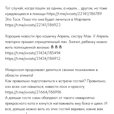
Тот случай, когда пошли за одним, а нашли…. другое, но тоже
нуждающееся в помощи https://t.me/xvosts/22141/186789
Это Тося. Пока что она будет лечиться в Мартвете
https://t.me/xvosts/22141/186923
Хорошие новости про кошечку Апрель, сестру Маи. У Апрель
повторно пришел отрицательный пан. Значит, ребенку можно
жить полноценной жизнью 🤞🤞🤞
https://t.me/xvosts/31434/185494
https://t.me/xvosts/31434/186912
Микроскоп продолжает делиться своими познаниями в
области этикета!
Как правильно подготовиться к встрече гостей? Правильно,
изо всех сил намыться, навести лоск и красоту
https://t.me/xvosts/21664/186996
А дальше гости сами обалдеют от такого невероятно
прекрасного кота и кинутся наглаживать ему бока и щеки. И
всё, дальше можно вить из этих гостей веревки, какие вам