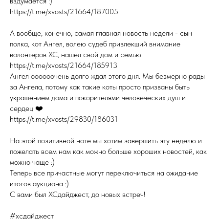
вздумается :)
https://t.me/xvosts/21664/187005
А вообще, конечно, самая главная новость недели - сын
полка, кот Ангел, волею судеб привлекший внимание
волонтеров ХС, нашел свой дом и семью
https://t.me/xvosts/21664/185913
Ангел оооооочень долго ждал этого дня. Мы безмерно рады
за Ангела, потому как такие коты просто призваны быть
украшением дома и покорителями человеческих душ и
сердец ❤️
https://t.me/xvosts/29830/186031
На этой позитивной ноте мы хотим завершить эту неделю и
пожелать всем нам как можно больше хороших новостей, как
можно чаще :)
Теперь все причастные могут переключиться на ожидание
итогов аукциона :)
С вами был ХСдайджест, до новых встреч!
#хсдайджест