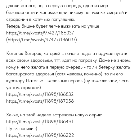
для животного, но, в первую очередь, одна из мер
безопасности и минимизации никому не нужных смертей и
страданий в котячьих популяциях.
Теперь Вишне будет легче выживать на улице
https://t.me/xvosts/97427/186037
(https://t.me/xvosts/97427/186037)
Котенок Ветерок, который в начале недели надумал пугать
всех своим здоровьем, ттт, идет на поправку. Даже не знаем,
кому и чего желать в первую очередь - то ли Ветерку желать
богатырского здоровья (хотя желаем, конечно), то ли его
куратору Наталье - железных нервов (ну тоже желаем, чего
уж там скрывать)
https://t.me/xvosts/11898/186832
https://t.me/xvosts/11898/187058
Хе-хе, на этой неделе встречаем новую серию
https://t.me/xvosts/11898/186491
Ну вы поняли :)
https://t.me/xvosts/11898/186222