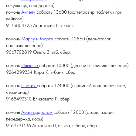
покупка gs, передержка)
помочь
Ангелу
собрать 13600 (ралтегравир, таблетки при
лейкозе)
9175804725 Анастасия В, т-банк.
помочь
Марсу и Марте
собрать 12860 (дерматолог,
анализы, лечение)
9067702819 Ольга З, втб, сбер.
помочь
Ильюше
собрать 10000 (депозит в клинике, лечение)
9264299334 Кира К, т-банк, сбер.
помочь
Цветик
собрать 124000 (огромный долг за лечение,
стационар)
9168493310 Елизавета Л, сбер.
помочь
Авангардистам
собрать 12000 (стерилизация,
передержка, корм)
9163791436 Антонина Л, альфа, т-банк, сбер.