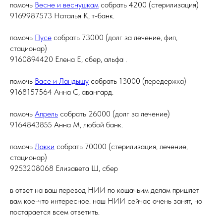
помочь
Весне и веснушкам
собрать 4200 (стерилизация)
9169987573 Наталья К, т-банк.
помочь
Пусе
собрать 73000 (долг за лечение, фип,
стационар)
9160894420 Елена Е, сбер, альфа .
помочь
Васе и Ландышу
собрать 13000 (передержка)
9168157564 Анна С, авангард.
помочь
Апрель
собрать 26000 (долг за лечение)
9164843855 Анна М, любой банк.
помочь
Лакки
собрать 70000 (стерилизация, лечение,
стационар)
9253208068 Елизавета Ш, сбер
в ответ на ваш перевод НИИ по кошачьим делам пришлет
вам кое-что интересное. наш НИИ сейчас очень занят, но
постарается всем ответить.