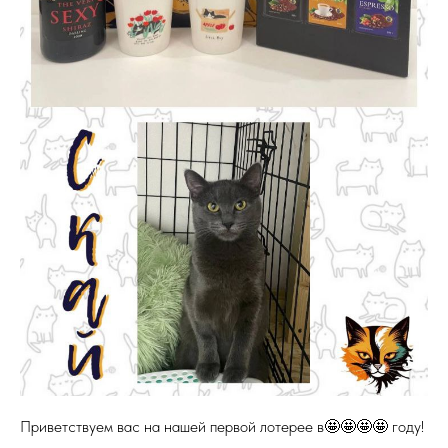
Приветствуем вас на нашей первой лотерее в🤩🤩🤩🤩 году!