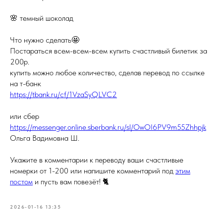
🌸 темный шоколад
Что нужно сделать🤩
Постараться всем-всем-всем купить счастливый билетик за
200р.
купить можно любое количество, сделав перевод по ссылке
на т-банк
https://tbank.ru/cf/1VzaSyQLVC2
или сбер
https://messenger.online.sberbank.ru/sl/OwOI6PV9m55Zhhpjk
Ольга Вадимовна Ш.
Укажите в комментарии к переводу ваши счастливые
номерки от 1-200 или напишите комментарий под
этим
постом
и пусть вам повезёт! 🐈
2026-01-16 13:35