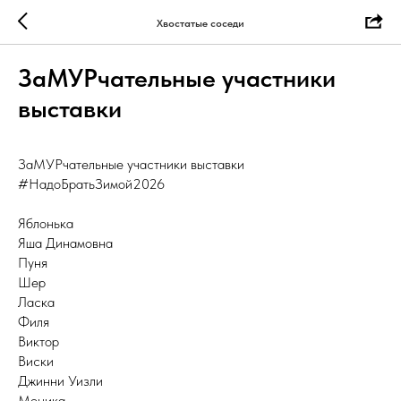
Хвостатые соседи
ЗаМУРчательные участники
выставки
ЗаМУРчательные участники выставки
#НадоБратьЗимой2026
Яблонька
Яша Динамовна
Пуня
Шер
Ласка
Филя
Виктор
Виски
Джинни Уизли
Моника