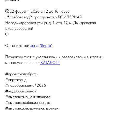
⏲️22 февраля 2026 с 12 до 18 часов
📍Хлебозавод9, пространство БОЙЛЕРНАЯ,
Новодмитровская улица, д. 1, стр. 17, м. Дмитровская
Вход свободный
0+
Организатор:
фонд "Вирта"
Познакомиться с участниками и резервистами выставки
можно уже сейчас в
КАТАЛОГЕ
#проектнадобрать
#виртафонд
#надобратьзимой2026
#надобратьзимой
#выставкакошекизприюта
#выставкасобакизприюта
#выставкабездомныхживотных