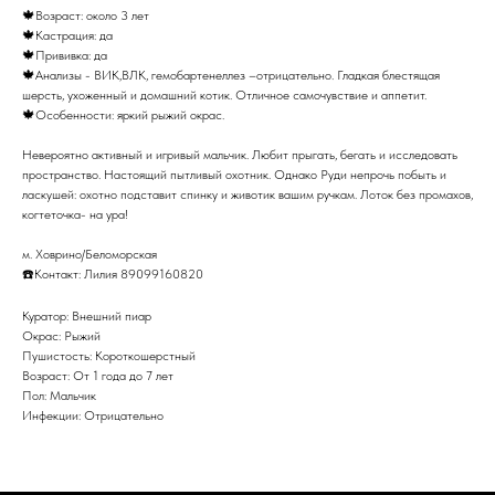
🍁Возраст: около 3 лет
🍁Кастрация: да
🍁Прививка: да
🍁Анализы - ВИК,ВЛК, гемобартенеллез –отрицательно. Гладкая блестящая
шерсть, ухоженный и домашний котик. Отличное самочувствие и аппетит.
🍁Особенности: яркий рыжий окрас.
Невероятно активный и игривый мальчик. Любит прыгать, бегать и исследовать
пространство. Настоящий пытливый охотник. Однако Руди непрочь побыть и
ласкушей: охотно подставит спинку и животик вашим ручкам. Лоток без промахов,
когтеточка- на ура!
м. Ховрино/Беломорская
☎️Контакт: Лилия 89099160820
Куратор: Внешний пиар
Окрас: Рыжий
Пушистость: Короткошерстный
Возраст: От 1 года до 7 лет
Пол: Мальчик
Инфекции: Отрицательно