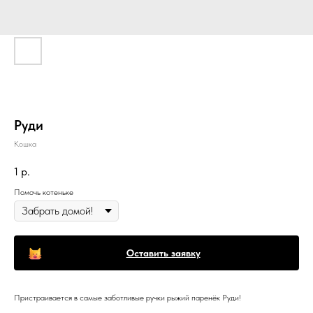
Руди
Кошка
1
р.
Помочь котеньке
Оставить заявку
Пристраивается в самые заботливые ручки рыжий паренёк Руди!