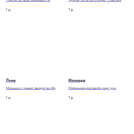
Поясни за свою маленькость!
Здоров, лоток на отлично, 3 месяца
1
р.
1
р.
Луна
Иллиада
Малышка с рыжей звездой во лбу
Маленькая красавийа ищет дом
1
р.
1
р.