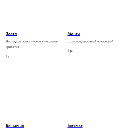
Злата
Монти
Вислоухая абиссинская, уникальная
3 месяца, красивый и ласковый
красотка
1
р.
1
р.
Беньямин
Бегемот