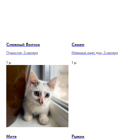
Снежный Волчок
Семен
Пушистик, 3 месяца
Малышок ищет дом, 3 месяца
1
р.
1
р.
Митя
Рыжик