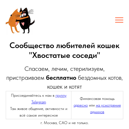
Сообщество любителей кошек
"Хвостатые соседи"
Спасаем, лечим, стерилизуем,
пристраиваем
бесплатно
бездомных котов,
кошек и котят
Присоединяйтесь к нам в
группу
Финансовая помощь
Telegram
адресно
или
на усмотрение
Там живое общение, активности и
админов
всё самое интересное
г. Москва, САО и не только.