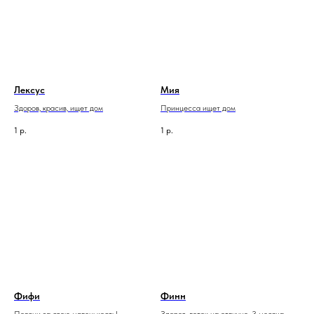
Лексус
Мия
Здоров, красив, ищет дом
Принцесса ищет дом
1
р.
1
р.
Фифи
Финн