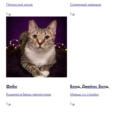
Пятнистый носик
Солнечный малышок
1
р.
1
р.
Фиби
Бонд, Джеймс Бонд.
Кошечка в белых перчаточках
Малыш со стройки
1
р.
1
р.