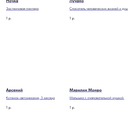
Ночка
Лучано
Застенчивая пантера
Спасатель человеческих жизней и душ
1
р.
1
р.
Арсений
Мэрилин Монро
Котенок-автомеханик, 3 месяца
Малышка с очаровательной мушкой.
1
р.
1
р.