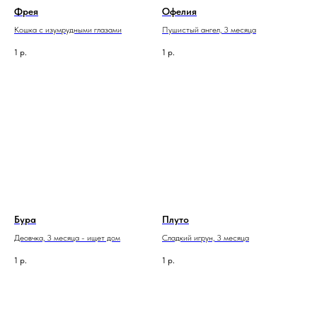
Фрея
Офелия
Кошка с изумрудными глазами
Пушистый ангел, 3 месяца
1
р.
1
р.
Бура
Плуто
Деовчка, 3 месяца - ищет дом
Сладкий игрун, 3 месяца
1
р.
1
р.