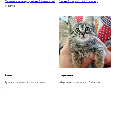
Утонченная натура, черный котенок на
Черный и пушистый, 3 месяца
счастье
1
р.
1
р.
Белла
Горошек
Грация с шоколадным носиком
Мурчалкин в горошек, 2 месяца
1
р.
1
р.