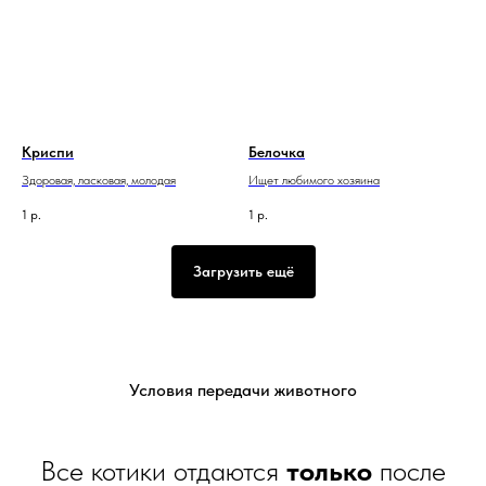
Криспи
Белочка
Здоровая, ласковая, молодая
Ищет любимого хозяина
1
р.
1
р.
Загрузить ещё
Условия передачи животного
Все котики отдаются
только
после