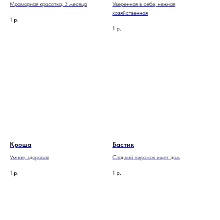
Мраморная красотка, 3 месяца
Уверенная в себе, нежная,
хозяйственная
1
р.
1
р.
Кроша
Бастик
Умная, здоровая
Сладкий пирожок ищет дом
1
р.
1
р.