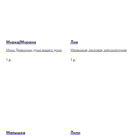
Мурка/Мурана
Лия
Мини Дракончик, душа вашего дома
Меленькая, ласковая, харизматичная
1
р.
1
р.
Малышка
Лили