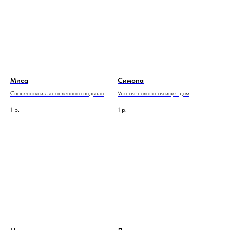
Миса
Симона
Спасенная из затопленного подвала
Усатая-полосатая ищет дом
1
р.
1
р.